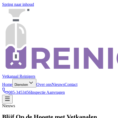
Spring naar inhoud
Vetkanaal Reinigers
Home
Over ons
Nieuws
Contact
Diensten
085-3453456
Inspectie Aanvragen
Nieuws
Blijf Op de Hoogte met Vetkanalen