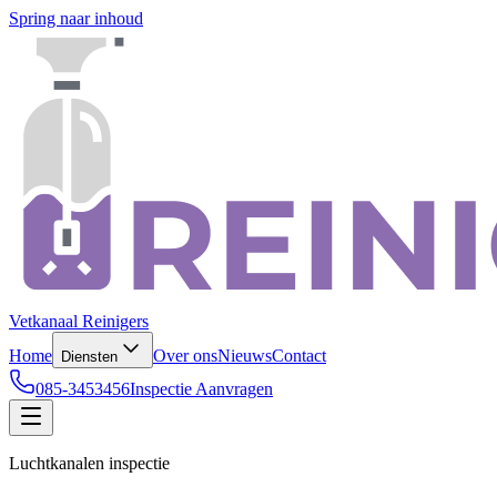
Spring naar inhoud
Vetkanaal Reinigers
Home
Over ons
Nieuws
Contact
Diensten
085-3453456
Inspectie Aanvragen
Luchtkanalen inspectie