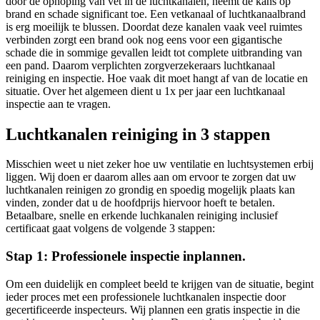
door de ophoping van vet in de luchtkanalen, neemt de kans op
brand en schade significant toe. Een vetkanaal of luchtkanaalbrand
is erg moeilijk te blussen. Doordat deze kanalen vaak veel ruimtes
verbinden zorgt een brand ook nog eens voor een gigantische
schade die in sommige gevallen leidt tot complete uitbranding van
een pand. Daarom verplichten zorgverzekeraars luchtkanaal
reiniging en inspectie. Hoe vaak dit moet hangt af van de locatie en
situatie. Over het algemeen dient u 1x per jaar een luchtkanaal
inspectie aan te vragen.
Luchtkanalen reiniging in 3 stappen
Misschien weet u niet zeker hoe uw ventilatie en luchtsystemen erbij
liggen. Wij doen er daarom alles aan om ervoor te zorgen dat uw
luchtkanalen reinigen zo grondig en spoedig mogelijk plaats kan
vinden, zonder dat u de hoofdprijs hiervoor hoeft te betalen.
Betaalbare, snelle en erkende luchkanalen reiniging inclusief
certificaat gaat volgens de volgende 3 stappen:
Stap 1: Professionele inspectie inplannen.
Om een duidelijk en compleet beeld te krijgen van de situatie, begint
ieder proces met een professionele luchtkanalen inspectie door
gecertificeerde inspecteurs. Wij plannen een gratis inspectie in die