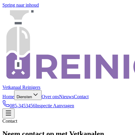
Spring naar inhoud
Vetkanaal Reinigers
Home
Over ons
Nieuws
Contact
Diensten
085-3453456
Inspectie Aanvragen
Contact
Neem contact op met Vetkanalen